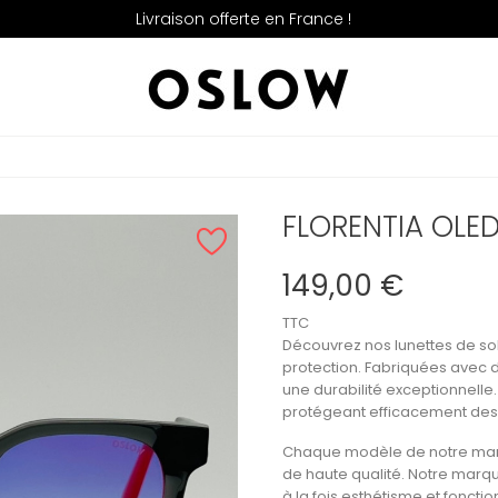
Livraison offerte en France !
FLORENTIA OLE
149,00 €
TTC
Découvrez nos lunettes de sol
protection. Fabriquées avec de
une durabilité exceptionnelle
protégeant efficacement des
Chaque modèle de notre marq
de haute qualité. Notre marq
à la fois esthétisme et fonctio