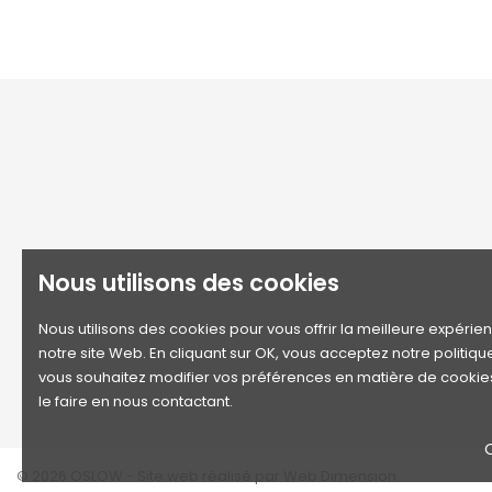
Aquae
Oslow
Marseille
France
Genava
0626840653
Genoa
contact@oslow-store.com
Lutetia
Nous utilisons des cookies
Siculia
Nous utilisons des cookies pour vous offrir la meilleure expérie
Venesia
notre site Web. En cliquant sur OK, vous acceptez notre politiqu
vous souhaitez modifier vos préférences en matière de cookie
le faire en nous contactant.
© 2026 OSLOW - Site web réalisé par Web Dimension