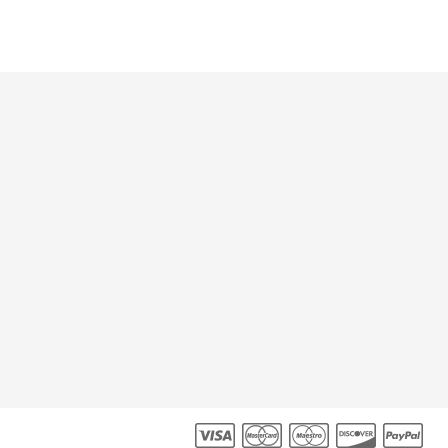
rsonnelles
J'accepte de recevoir par e-mail les dernières
nouveautés et informations.
ion