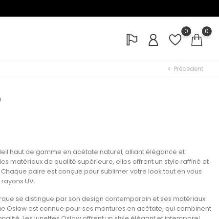
0
0
Précédent
chevron_left
D
eil haut de gamme en acétate naturel, alliant élégance et
s matériaux de qualité supérieure, elles offrent un style raffiné et
. Chaque paire est conçue pour sublimer votre look tout en vous
 rayons UV.
ue se distingue par son design contemporain et ses matériaux
ue Oslow est connue pour ses montures en acétate, qui combinent
nnalité. Les lunettes Oslow offrent un style élégant et intemporel,