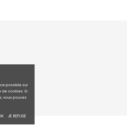
Livraison
Informations pe
Mentions légales
Retours produit
Conditions d'utilisation
Commandes
Paiement sécurisé
Avoirs
Contactez-nous
Adresses
nce possible sur
Bons de réduct
e de cookies. Si
s, vous pouvez
OK
JE REFUSE