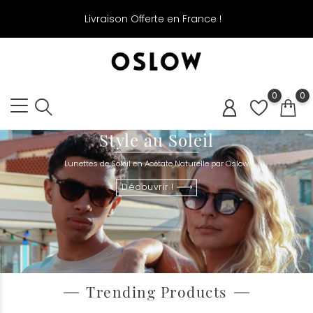
Livraison Offerte en France !
0
0
Style au Soleil
Lunettes de Soleil en Acétate Naturelle par Oslow
Découvrir !
Trending Products