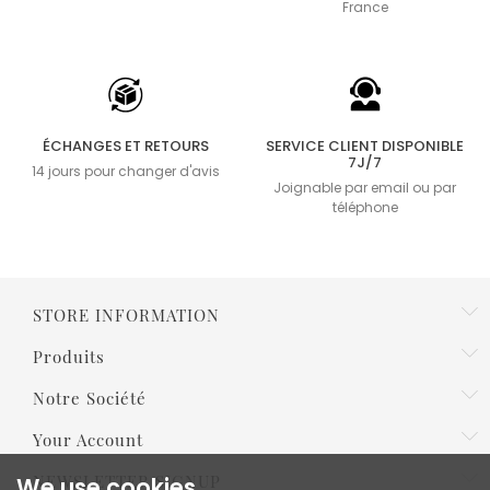
France
ÉCHANGES ET RETOURS
SERVICE CLIENT DISPONIBLE
7J/7
14 jours pour changer d'avis
Joignable par email ou par
téléphone
STORE INFORMATION
Produits
Notre Société
Your Account
NEWSLETTER SIGNUP
We use cookies